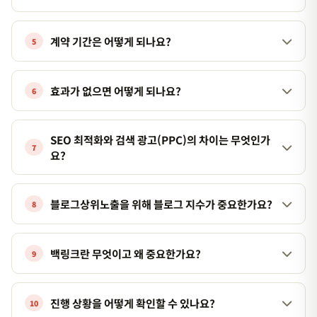
플레이스에서 유입된 고객이 웹사이트를 방문하고, 웹사이트 콘
상위노출 비용은 서비스 종류(웹사이트/플레이스/블로그), 키워
텐츠가 플레이스 순위에도 긍정적인 영향을 줍니다.
드 난이도, 경쟁 환경에 따라 맞춤 견적을 제공합니다. 무료 상담
계약 기간은 어떻게 되나요?
5
을 통해 업종과 목표에 맞는 최적의 플랜과 정확한 비용을 안내해
기본 계약 기간은 3개월이며, 이후 월 단위 연장이 가능합니다. 검
드립니다.
색엔진 최적화는 일정 기간이 필요한 작업이므로, 최소 3개월은
효과가 없으면 어떻게 되나요?
6
진행하셔야 의미 있는 성과를 확인할 수 있습니다. 장기 계약 시
데이터 기반으로 전략을 수립하기 때문에 대부분의 경우 목표한
할인 혜택이 있습니다.
성과를 달성합니다. 만약 약속한 기간 내에 목표 순위 미달 시, 추
SEO 최적화와 검색 광고(PPC)의 차이는 무엇인가
7
가 비용 없이 전략을 재수립하여 지속 지원합니다. 투명한 성과 리
요?
포트를 통해 진행 상황을 항상 확인하실 수 있습니다.
검색 광고(PPC)는 비용을 지불하는 동안만 상위에 노출되지만,
SEO 최적화를 통한 웹사이트상위노출은 한번 달성하면 장기적으
블로그상위노출을 위해 블로그 지수가 중요한가요?
8
로 유지됩니다. 유기적 트래픽은 광고비 없이도 꾸준히 방문자를
네이버 블로그의 경우 블로그 지수(블로그 최적화 점수)가 검색
유입시키므로, 장기적으로 훨씬 높은 ROI를 제공합니다.
노출에 영향을 줍니다. 블로그상위노출을 위해서는 양질의 콘텐
백링크란 무엇이고 왜 중요한가요?
9
츠 발행, 적절한 키워드 배치, 이미지 최적화, 정기적인 포스팅이
백링크는 다른 웹사이트에서 내 사이트로 연결되는 링크입니다.
중요합니다. 저품질 블로그 탈출을 위한 전략도 함께 제공합니다.
구글과 네이버 모두 백링크를 사이트 신뢰도의 지표로 활용합니
진행 상황을 어떻게 확인할 수 있나요?
10
다. 고품질 백링크가 많을수록 도메인 권위(DA)가 높아지고, 웹사