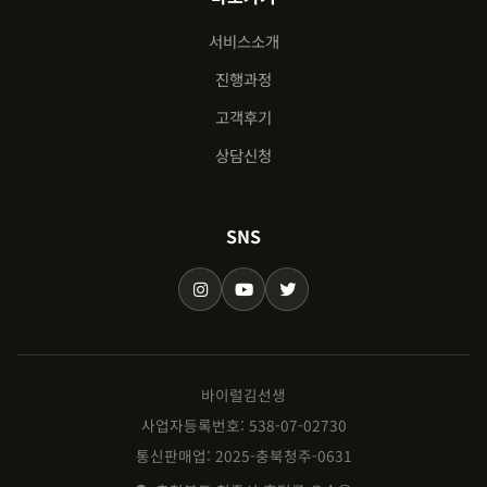
서비스소개
진행과정
고객후기
상담신청
SNS
바이럴김선생
사업자등록번호: 538-07-02730
통신판매업: 2025-충북청주-0631